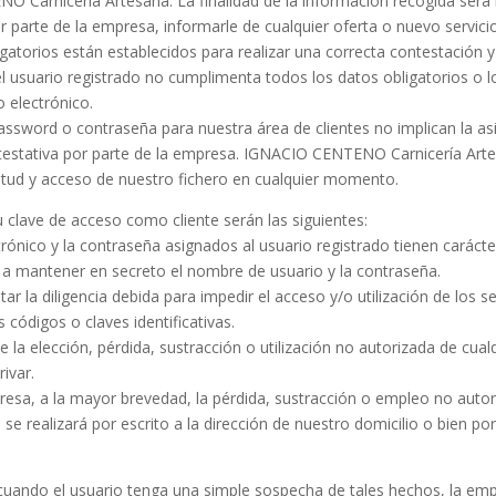
O Carnicería Artesana. La finalidad de la información recogida será
por parte de la empresa, informarle de cualquier oferta o nuevo servic
torios están establecidos para realizar una correcta contestación 
i el usuario registrado no cumplimenta todos los datos obligatorios 
 electrónico.
 password o contraseña para nuestra área de clientes no implican la a
testativa por parte de la empresa. IGNACIO CENTENO Carnicería Arte
icitud y acceso de nuestro fichero en cualquier momento.
clave de acceso como cliente serán las siguientes:
rónico y la contraseña asignados al usuario registrado tienen carácter
y a mantener en secreto el nombre de usuario y la contraseña.
ar la diligencia debida para impedir el acceso y/o utilización de los s
 códigos o claves identificativas.
 la elección, pérdida, sustracción o utilización no autorizada de cualq
ivar.
resa, a la mayor brevedad, la pérdida, sustracción o empleo no autor
se realizará por escrito a la dirección de nuestro domicilio o bien por
cuando el usuario tenga una simple sospecha de tales hechos, la emp