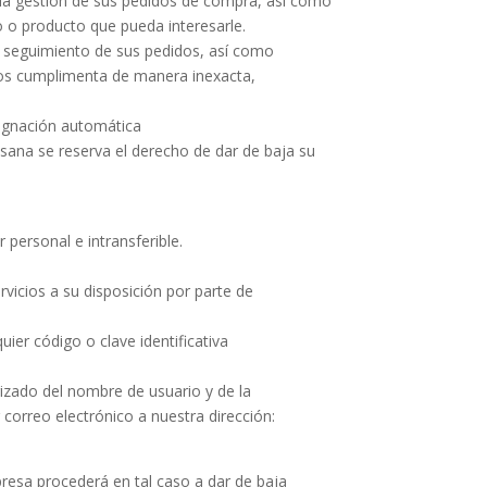
 la gestión de sus pedidos de compra, así como
io o producto que pueda interesarle.
y seguimiento de sus pedidos, así como
o los cumplimenta de manera inexacta,
signación automática
sana se reserva el derecho de dar de baja su
 personal e intransferible.
ervicios a su disposición por parte de
uier código o clave identificativa
izado del nombre de usuario y de la
 correo electrónico a nuestra dirección:
resa procederá en tal caso a dar de baja