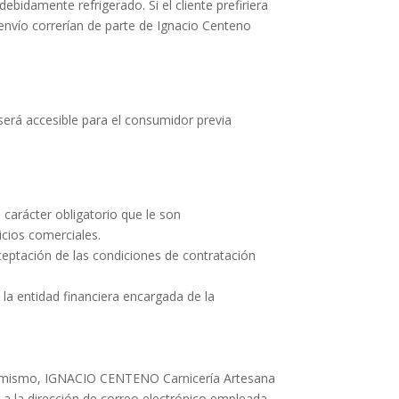
idamente refrigerado. Si el cliente prefiriera
o envío correrían de parte de Ignacio Centeno
será accesible para el consumidor previa
carácter obligatorio que le son
icios comerciales.
ceptación de las condiciones de contratación
la entidad financiera encargada de la
r el mismo, IGNACIO CENTENO Carnicería Artesana
o a la dirección de correo electrónico empleada