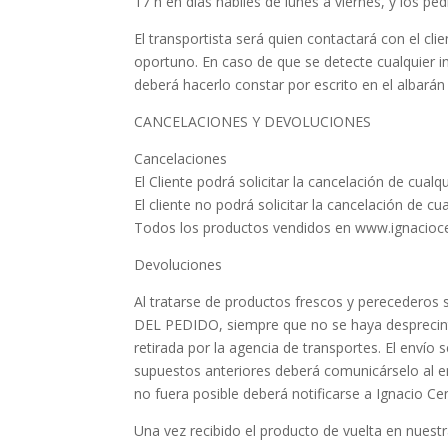
17 h en días hábiles de lunes a viernes, y los pe
El transportista será quien contactará con el cli
oportuno. En caso de que se detecte cualquier i
deberá hacerlo constar por escrito en el albarán 
CANCELACIONES Y DEVOLUCIONES
Cancelaciones
El Cliente podrá solicitar la cancelación de cual
El cliente no podrá solicitar la cancelación de c
Todos los productos vendidos en www.ignacioce
Devoluciones
Al tratarse de productos frescos y pereceder
DEL PEDIDO, siempre que no se haya desprecint
retirada por la agencia de transportes. El envío
supuestos anteriores deberá comunicárselo al em
no fuera posible deberá notificarse a Ignacio C
Una vez recibido el producto de vuelta en nuestr