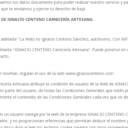
mos tus datos únicamente para poder realizar nuestro servicio y p
que te enviamos y ejercer tu derecho de baja.
 DE IGNACIO CENTENO CARNICERÍA ARTESANA.
n adelante “La Web) es Ignacio Centeno Sánchez, autónomo, Con NIF 
adelante “IGNACIO CENTENO Carnicería Artesana”. Puede ponerse en c
tacto.
se reseñan, regulan el uso de la web www.ignaciocenteno.com
ería Artesana atribuye la condición de usuario de la Web de IGNAC
por parte del usuario, de todas las Condiciones Generales que estén p
tamente el contenido de las Condiciones Generales cada vez que se d
 un usuario navega por la web de la empresa IGNACIO CENTENO Carn
or, y no proporcionan referencias que permitan deducir el nombre y 
u disco duro ni leer los archivos cookie creados por otros proveedore