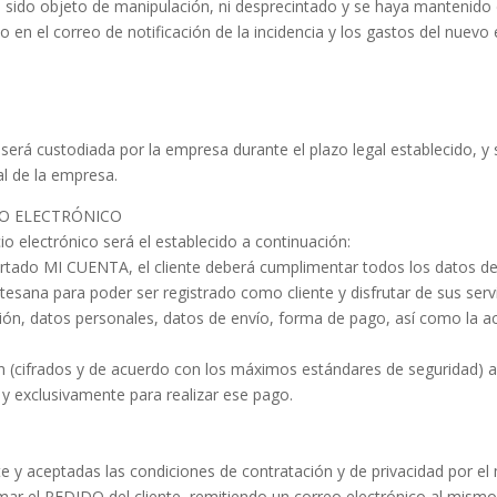
ido objeto de manipulación, ni desprecintado y se haya mantenido deb
lo en el correo de notificación de la incidencia y los gastos del nuev
rá custodiada por la empresa durante el plazo legal establecido, y 
ial de la empresa.
O ELECTRÓNICO
o electrónico será el establecido a continuación:
rtado MI CUENTA, el cliente deberá cumplimentar todos los datos de 
sana para poder ser registrado como cliente y disfrutar de sus serv
ción, datos personales, datos de envío, forma de pago, así como la a
 (cifrados y de acuerdo con los máximos estándares de seguridad) a 
a y exclusivamente para realizar ese pago.
iente y aceptadas las condiciones de contratación y de privacidad po
irmar el PEDIDO del cliente, remitiendo un correo electrónico al mism