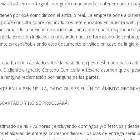
xactitud, error ortográfico o gráfico que pueda contener nuestra pá
enen por qué coincidir con el artículo real. La empresa pone a dispos
tipo de consulta sobre los productos referenciados en nuestra web, 
dan tomar de la breve información indicada sobre nuestros productos
e la dirección indicada, o utilizando nuestro formulario de contacto
te en español, siendo este documento el válido en caso de litigio o
, que ha sido calculado sobre la base de un peso estimado para cada r
o. El cliente e Ignacio Centeno Carnicería Artesana asumen que el peso
r a ninguna reclamación por ninguna de las partes.
TE EN LA PENÍNSULA, DADO QUE ES EL ÚNICO ÁMBITO GEOGRÁ
SCARTADO Y NO SE PROCESARÁ.
stimado de 48 / 72 horas ( excluyendo domingos y/o festivos ) desde 
ptor el albarán de entrega correspondiente. Los días de entrega serán 