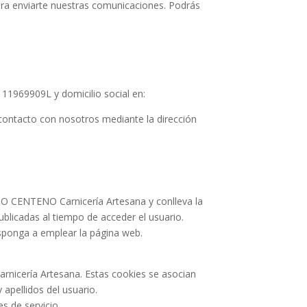
ara enviarte nuestras comunicaciones. Podrás
11969909L y domicilio social en:
ontacto con nosotros mediante la dirección
IO CENTENO Carnicería Artesana y conlleva la
ublicadas al tiempo de acceder el usuario.
isponga a emplear la página web.
icería Artesana. Estas cookies se asocian
apellidos del usuario.
s de servicio.