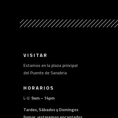
VISITAR
Estamos en la plaza principal
del Puente de Sanabria
HORARIOS
L-V:
9am – 14pm
Tardes, Sábados y Domingos
llamar, ¡estaremos encantados