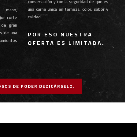
conservación y con la seguridad de que es
una carne única en terneza, color, sabor y
a mano,
calidad.
jor corte
, de gran
es de una
POR ESO NUESTRA
atamientos
OFERTA ES LIMITADA.
OSOS DE PODER DEDICÁRSELO.