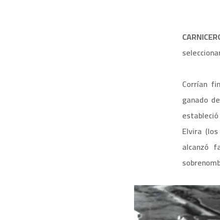
CARNICE
selecciona
Corrían f
ganado de
estableció
Elvira (lo
alcanzó f
sobrenomb