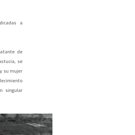
dicadas a
ratante de
stucia, se
 y su mujer
blecimiento
 singular