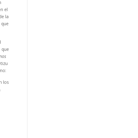
n
n el
de la
a que
l
a que
 nos
tizu
mo:
n los
e