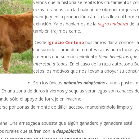
vemos que la historia se repite: los cruzamientos co
razas foráneas con la finalidad de obtener mejoras e
manejo y en la producción cárnica las lleva al borde 
extinción. Ya os hablamos de la
negra andaluza
de l
también trajimos carne.
Desde
Ignacio Centeno
buscamos dar a conocer a
consumidor carne de diferentes razas autóctonas y
creemos que su mantenimiento
tiene beneficios que
interesan a todos
. En el caso de la raza autóctona Be
estos los motivos que nos llevan a apoyar su consu
Son los únicos
animales adaptados
a unos pastos e
ir. En una zona de duros inviernos y sequías veraniegas son capaces d
ndo sólo el apoyo de forraje en invierno.
erse por zonas de monte de difícil acceso, manteniéndolo limpio y
taña. Una arriesgada apuesta que algún ganadero y ganadera está
s rurales que sufren con la
despoblación
.