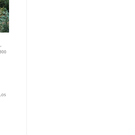
,
300
 Los