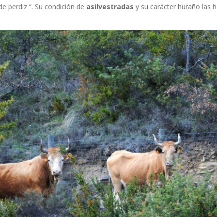
de perdiz “. Su condición de
asilvestradas
y su carácter huraño las 