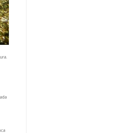
ura.
gada
nca